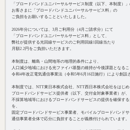
「ブロードバンドユニバーサルサービス制度（以下、本制度）」
お客さまに「ブロードバンドユニバーサルサービス料」の
ご負担をお願いすることといたしました。
2026年分については、3月ご利用分（4月ご請求分）にて
「ブロードバンドユニバーサルサービス料」として、
弊社が提供する光回線サービスのご利用回線1回線当たり
月額2.2円をご負担いただきます。
本制度は、離島・山間地等の地理的条件により、
人口減少地域における光ファイバ基盤の維持が今後課題となるこ
令和4年改正電気通信事業法（令和5年6月16日施行）により創設
本制度では、NTT東日本株式会社、NTT西日本株式会社をはじ
ブロードバンドサービス提供者（以下、交付金対象事業者）が、
不採算地域等におけるブロードバンドサービスの提供を確保する
を、
固定ブロードバンドサービス事業者、モバイルブロードバンドサ
通信事業者全体で応分に負担することが義務付けられています。